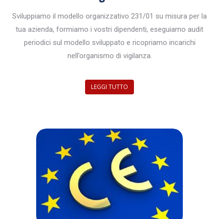
Sviluppiamo il modello organizzativo 231/01 su misura per la
tua azienda, formiamo i vostri dipendenti, eseguiamo audit
periodici sul modello sviluppato e ricopriamo incarichi
nell’organismo di vigilanza.
LEGGI TUTTO