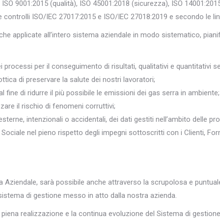
ISO 9001:2015 (qualità), ISO 45001:2018 (sicurezza), ISO 14001:2015
 controlli ISO/IEC 27017:2015 e ISO/IEC 27018:2019 e secondo le lin
iche applicate all’intero sistema aziendale in modo sistematico, pia
processi per il conseguimento di risultati, qualitativi e quantitativi s
ttica di preservare la salute dei nostri lavoratori;
 fine di ridurre il più possibile le emissioni dei gas serra in ambiente;
zare il rischio di fenomeni corruttivi;
sterne, intenzionali o accidentali, dei dati gestiti nell’ambito delle pro
ociale nel pieno rispetto degli impegni sottoscritti con i Clienti, Fornit
itica Aziendale, sarà possibile anche attraverso la scrupolosa e puntua
 sistema di gestione messo in atto dalla nostra azienda.
 piena realizzazione e la continua evoluzione del Sistema di gestione 