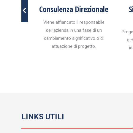
rmation
Consulenza Direzionale
S
meglio i tuoi
Viene affiancato il responsabile
ori.
dell’azienda in una fase di un
Proge
cambiamento significativo o di
ges
attuazione di progetto.
id
LINKS UTILI