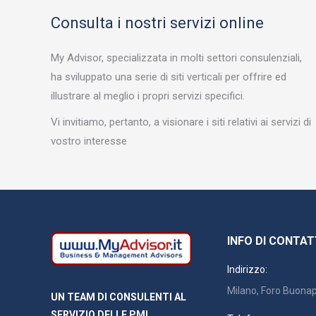
Consulta i nostri servizi online
My Advisor, specializzata in molti settori consulenziali,
ha sviluppato una serie di siti verticali per offrire ed
 costi bassi in tempi rapidi
illustrare al meglio i propri servizi specifici.
essplan.myadvisor.it
Vi invitiamo, pertanto, a visionare i siti relativi ai servizi di
vostro interesse
INFO DI CONTA
Indirizzo:
Milano, Foro Buonap
UN TEAM DI CONSULENTI AL
SERVIZIO DELLE PMI