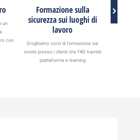
ro
Formazione sulla
sicurezza sui luoghi di
i un
Metti in Rego
lavoro
a
per evitare 
oro con
Eroghiamo corsi di formazione sia
onsite presso i clienti che FAD tramite
piattaforma e-learning